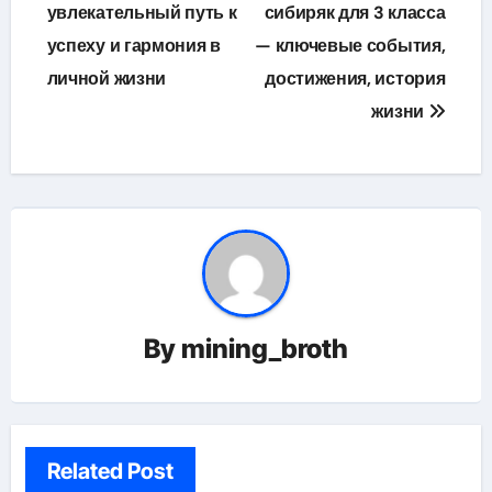
по
увлекательный путь к
сибиряк для 3 класса
успеху и гармония в
— ключевые события,
записям
личной жизни
достижения, история
жизни
By
mining_broth
Related Post