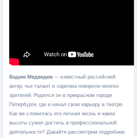
Вадим Медведев
— известный российский
актер, чье талант и харизма покорили многих
зрителей. Родился он в прекрасном городе
Петербурге, где и начал свою карьеру в театре.
Как же сложилась его личная жизнь и какие
высоты сумел достичь в профессиональной
деятельности? Давайте рассмотрим подробнее.