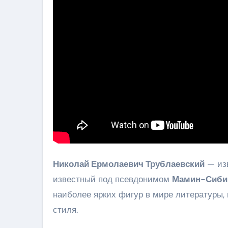
Николай Ермолаевич Трублаевский
— изв
известный под псевдонимом
Мамин-Сиби
наиболее ярких фигур в мире литературы,
стиля.