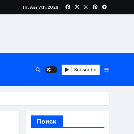
Пт. Авг 7th, 2026
каталоге
 и сроки
Subscribe
 оформления сделки
 участия с пополнением стейблкоином
ятиях
Поиск