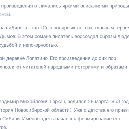
го произведения отличались яркими описаниями природы
ажей.
а сибиряка стал «Сын полярных лесов», главным герое
 Дымов. В этом романе писатель воссоздал образы люде
судьбой и непокорностью.
й деревне Лопатино. Его произведения до сих пор
хновляют читателей народными историями и образами
ладимир Михайлович Горкин, родился 28 марта 1853 год
тория Новосибирской области). Уже с детства его прив
а Сибири. Именно здесь началось формирование его
ре.