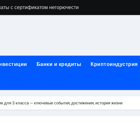
аты с сертификатом негорючести
офессий в онлайн-формате
родок и направляющих для конвейерных лент
ки, мебельного щита, фанеры, шпона и паркетной химии в 
атических лотков для хранения электронных компонентов
инвестиции
Банки и кредиты
Криптоиндустрия
ок из Китая в Казахстан: маршруты, таможенные процедуры
я, этапы строительства, проверка застройщика и сценарии
иртуальных платежных карт без верификации и банковского
к для 3 класса — ключевые события, достижения, история жизни
 справочная информация о сельскохозяйственных предпри
яльных станций серий T330 и T990