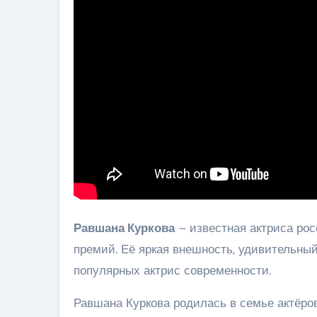
Равшана Куркова
– известная актриса рос
премий. Её яркая внешность, удивительны
популярных актрис современности.
Равшана Куркова родилась в семье актёров