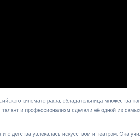
сийского кинематографа, обладательница множества наг
й талант и профессионализм сделали её одной из самы
 и с детства увлекалась искусством и театром. Она уч