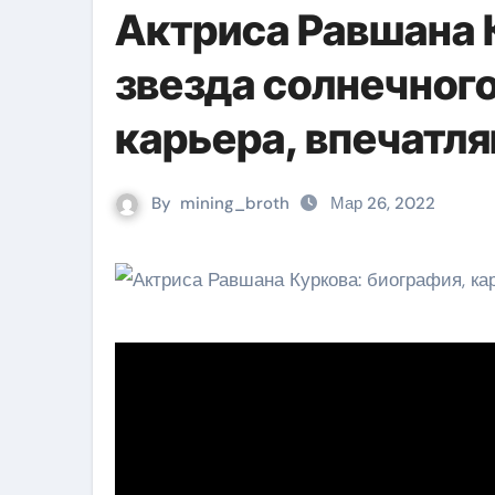
Актриса Равшана 
звезда солнечного
карьера, впечатл
By
mining_broth
Мар 26, 2022