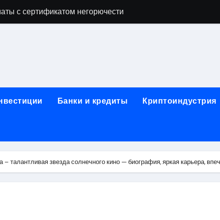
аты с сертификатом негорючести
офессий в онлайн-формате
родок и направляющих для конвейерных лент
ки, мебельного щита, фанеры, шпона и паркетной химии в 
атических лотков для хранения электронных компонентов
инвестиции
Банки и кредиты
Криптоиндустрия
ок из Китая в Казахстан: маршруты, таможенные процедуры
я, этапы строительства, проверка застройщика и сценарии
иртуальных платежных карт без верификации и банковского
 – талантливая звезда солнечного кино — биография, яркая карьера, в
 справочная информация о сельскохозяйственных предпри
яльных станций серий T330 и T990