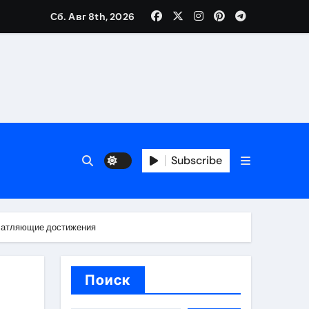
Сб. Авг 8th, 2026
каталоге
 и сроки
Subscribe
 оформления сделки
 участия с пополнением стейблкоином
печатляющие достижения
ятиях
Поиск