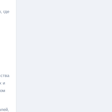
, где
сства
х и
лом
олей,