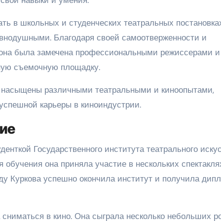
 свои навыки и умения.
ть в школьных и студенческих театральных постановках
равнодушными. Благодаря своей самоотверженности и
 она была замечена профессиональными режиссерами и
ную съемочную площадку.
 насыщены различными театральными и киноопытами,
успешной карьеры в киноиндустрии.
ние
денткой Государственного института театрального иску
я обучения она приняла участие в нескольких спектакля
оду Куркова успешно окончила институт и получила дип
сниматься в кино. Она сыграла несколько небольших р