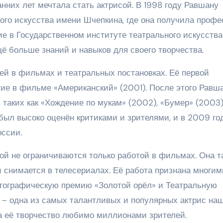
анних лет мечтала стать актрисой. В 1998 году Равшану
ого искусства имени Шчепкина, где она получила проф
е в Государственном институте театрального искусства
ё больше знаний и навыков для своего творчества.
ей в фильмах и театральных постановках. Её первой
тие в фильме «Американский» (2001). После этого Равш
 таких как «Хождение по мукам» (2002), «Бумер» (2003)
 был высоко оценён критиками и зрителями, и в 2009 го
оссии.
ой не ограничиваются только работой в фильмах. Она т
и снимается в телесериалах. Её работа признана многим
тографическую премию «Золотой орёл» и Театральную
 – одна из самых талантливых и популярных актрис на
 а её творчество любимо миллионами зрителей.