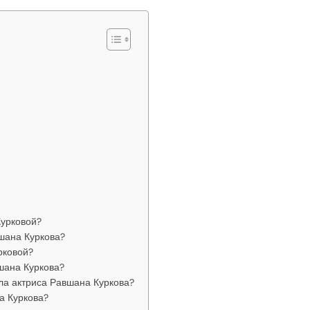
урковой?
шана Куркова?
рковой?
шана Куркова?
ла актриса Равшана Куркова?
а Куркова?