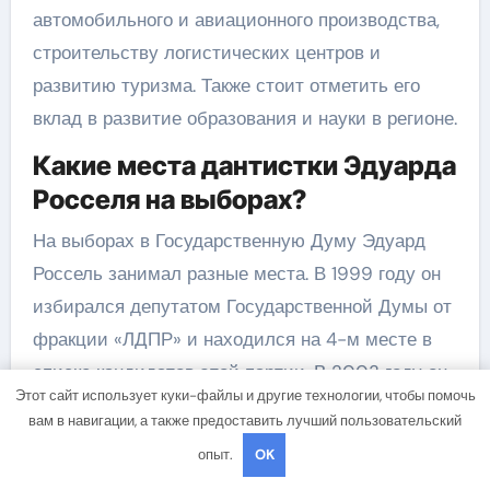
автомобильного и авиационного производства,
строительству логистических центров и
развитию туризма. Также стоит отметить его
вклад в развитие образования и науки в регионе.
Какие места дантистки Эдуарда
Росселя на выборах?
На выборах в Государственную Думу Эдуард
Россель занимал разные места. В 1999 году он
избирался депутатом Государственной Думы от
фракции «ЛДПР» и находился на 4-м месте в
списке кандидатов этой партии. В 2003 году он
Этот сайт использует куки-файлы и другие технологии, чтобы помочь
снова был избран депутатом Государственной
вам в навигации, а также предоставить лучший пользовательский
Думы, но уже от партии «Единая Россия» и
опыт.
OK
занимал 8-е место в списке. В последующие