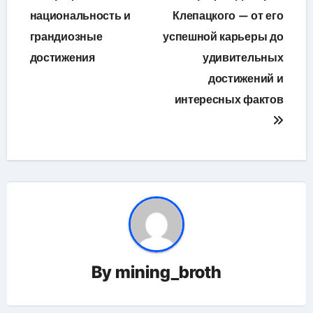
национальность и
Клепацкого — от его
записям
грандиозные
успешной карьеры до
достижения
удивительных
достижений и
интересных фактов
By
mining_broth