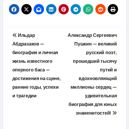
Навигация
Ильдар
Александр Сергеевич
по
Абдразаков —
Пушкин — великий
биография и личная
русский поэт,
записям
жизнь известного
прошедший тысячу
оперного баса —
путей и
достижения на сцене,
вдохновляющий
ранние годы, успехи
миллионы сердец —
и трагедии
удивительная
биография для юных
знаменитостей!