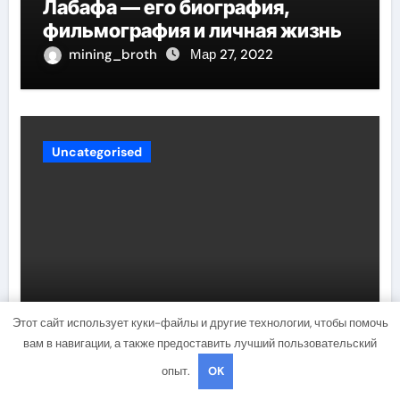
Лабафа — его биография,
фильмография и личная жизнь
mining_broth
Мар 27, 2022
Uncategorised
Лазарева Татьяна — история
Этот сайт использует куки-файлы и другие технологии, чтобы помочь
жизни, карьеры и личных
вам в навигации, а также предоставить лучший пользовательский
достижений знаменитой
опыт.
OK
актрисы, восходящей на олимп
mining_broth
Мар 27, 2022