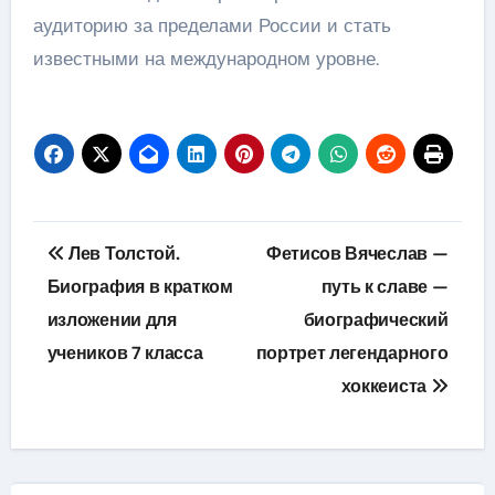
аудиторию за пределами России и стать
известными на международном уровне.
Навигация
Лев Толстой.
Фетисов Вячеслав —
по
Биография в кратком
путь к славе —
изложении для
биографический
записям
учеников 7 класса
портрет легендарного
хоккеиста