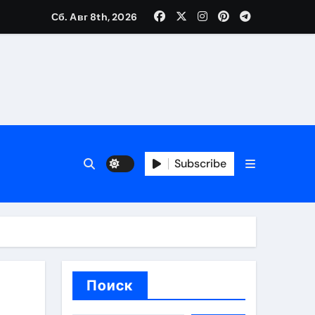
Сб. Авг 8th, 2026
каталоге
 и сроки
Subscribe
 оформления сделки
 участия с пополнением стейблкоином
ятиях
Поиск