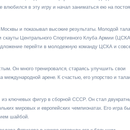
е влюбился в эту игру и начал заниматься ею на посто
 Москвы и показывал высокие результаты. Молодой тала
ли скауты Центрального Спортивного Клуба Армии (ЦСКА
редложение перейти в молодежную команду ЦСКА и совс
стым. Он много тренировался, стараясь улучшить свои
на международной арене. К счастью, его упорство и тала
й из ключевых фигур в сборной СССР. Он стал двукрат
льких мировых и европейских чемпионатах. Его игра б
нием шайбой.
еслава Фетисова в хоккее готовили его к большим