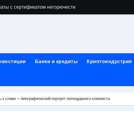
аты с сертификатом негорючести
офессий в онлайн-формате
родок и направляющих для конвейерных лент
ки, мебельного щита, фанеры, шпона и паркетной химии в 
атических лотков для хранения электронных компонентов
инвестиции
Банки и кредиты
Криптоиндустрия
ок из Китая в Казахстан: маршруты, таможенные процедуры
я, этапы строительства, проверка застройщика и сценарии
иртуальных платежных карт без верификации и банковского
 к славе — биографический портрет легендарного хоккеиста
 справочная информация о сельскохозяйственных предпри
яльных станций серий T330 и T990