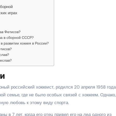
сборной
ких играх
ав Фетисов?
ва в сборной СССР?
в развитии хоккея в России?
тисов?
слав?
чеслав?
ги
ный российский хоккеист, родился 20 апреля 1958 года
ой семье, где не было особых связей с хоккеем. Однако,
ную любовь к этому виду спорта.
ы в 7 лет, когда его отец привел его на лед одного из