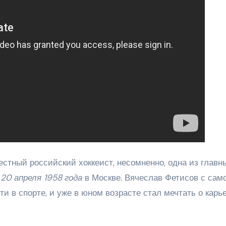
стный российский хоккеист, несомненно, одна из главн
я
20 апреля 1958 года
в Москве. Вячеслав Фетисов с сам
и в спорте, и уже в юном возрасте стал мечтать о карь