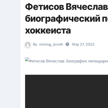
Фетисов Вячеслав
биографический п
хоккеиста
By
mining_broth
Мар 27, 2022