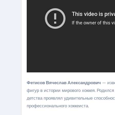
Фетисов Вячеслав Александрович
— изве
фигур в истории мирового хоккея. Родилс
детства проявлял удивительные способност
профессионального хоккеиста.