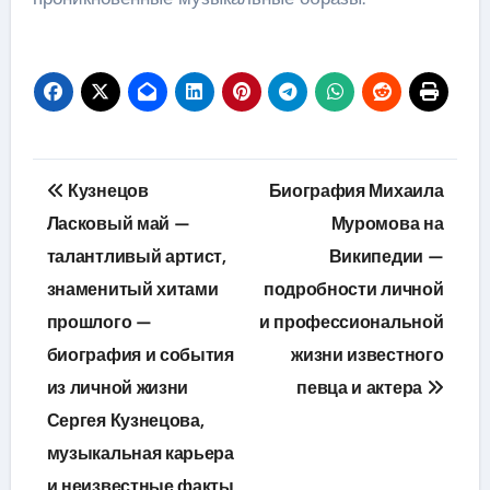
Навигация
Кузнецов
Биография Михаила
по
Ласковый май —
Муромова на
талантливый артист,
Википедии —
записям
знаменитый хитами
подробности личной
прошлого —
и профессиональной
биография и события
жизни известного
из личной жизни
певца и актера
Сергея Кузнецова,
музыкальная карьера
и неизвестные факты