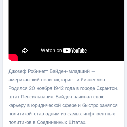
Джозеф Робинетт Байден-младший —
американский политик, юрист и бизнесмен.
Родился 20 ноября 1942 года в городе Скрантон,
штат Пенсильвания. Байден начинал свою
карьеру в юридической сфере и быстро занялся
политикой, став одним из самых инфлюентных
политиков в Соединенных Штатах.