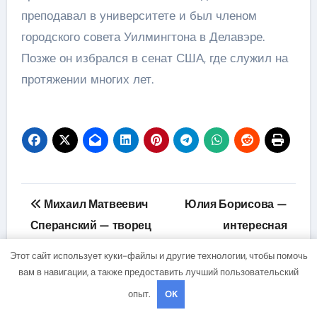
преподавал в университете и был членом
городского совета Уилмингтона в Делавэре.
Позже он избрался в сенат США, где служил на
протяжении многих лет.
Навигация
Михаил Матвеевич
Юлия Борисова —
по
Сперанский — творец
интересная
реформ и
биография актрисы,
записям
Этот сайт использует куки-файлы и другие технологии, чтобы помочь
выдающийся
история ее личной
вам в навигации, а также предоставить лучший пользовательский
государственный
жизни и путь к успеху
опыт.
OK
деятель России
в карьере