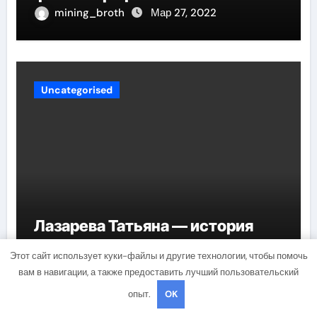
mining_broth
Мар 27, 2022
Uncategorised
Лазарева Татьяна — история
жизни, карьеры и личных
Этот сайт использует куки-файлы и другие технологии, чтобы помочь
достижений знаменитой
вам в навигации, а также предоставить лучший пользовательский
актрисы, восходящей на олимп
mining_broth
Мар 27, 2022
опыт.
OK
российской эстрадной сцены