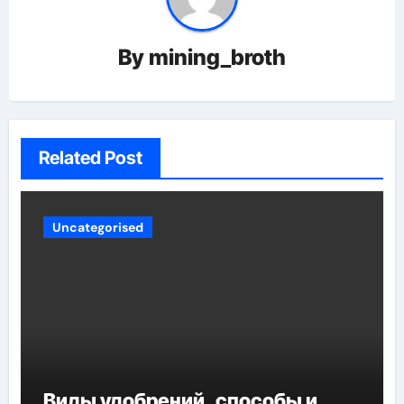
By
mining_broth
Related Post
Uncategorised
Виды удобрений, способы и