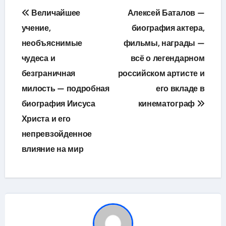
Навигация
Величайшее
Алексей Баталов —
по
учение,
биография актера,
необъяснимые
фильмы, награды —
записям
чудеса и
всё о легендарном
безграничная
российском артисте и
милость — подробная
его вкладе в
биография Иисуса
кинематограф
Христа и его
непревзойденное
влияние на мир