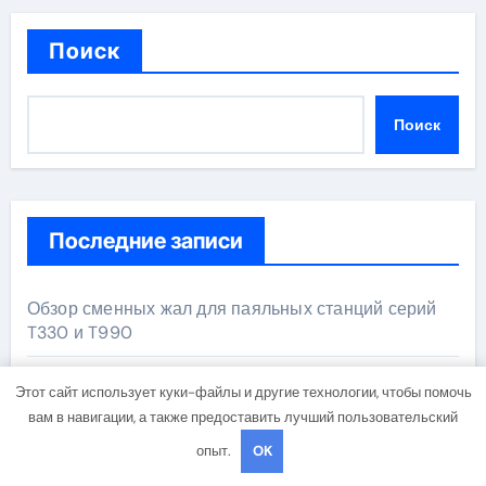
Поиск
Поиск
Последние записи
Обзор сменных жал для паяльных станций серий
T330 и T990
Прошивные базальтовые маты с сертификатом
Этот сайт использует куки-файлы и другие технологии, чтобы помочь
негорючести
вам в навигации, а также предоставить лучший пользовательский
опыт.
OK
Освоение современных профессий в онлайн-