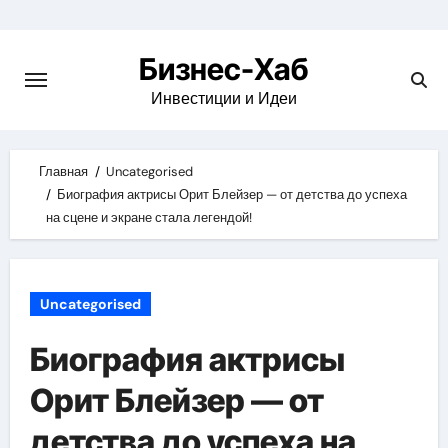
Skip
to
Бизнес-Хаб
content
Инвестиции и Идеи
Главная
Uncategorised
Биография актрисы Орит Блейзер — от детства до успеха
на сцене и экране стала легендой!
Uncategorised
Биография актрисы
Орит Блейзер — от
детства до успеха на