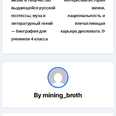
по
жизнь и творчество
интересная история
выдающейся русской
жизни,
записям
поэтессы, муза и
национальность и
литературный гений
впечатляющая
— биография для
карьера дипломата
учеников 4 класса
By
mining_broth