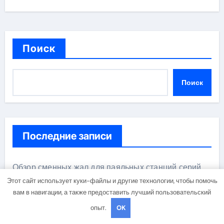
Поиск
Поиск
Последние записи
Обзор сменных жал для паяльных станций серий
T330 и T990
Этот сайт использует куки-файлы и другие технологии, чтобы помочь
вам в навигации, а также предоставить лучший пользовательский
Прошивные базальтовые маты с сертификатом
опыт.
OK
негорючести