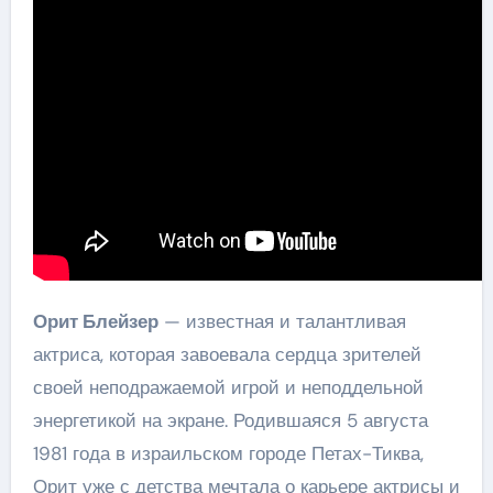
Орит Блейзер
— известная и талантливая
актриса, которая завоевала сердца зрителей
своей неподражаемой игрой и неподдельной
энергетикой на экране. Родившаяся 5 августа
1981 года в израильском городе Петах-Тиква,
Орит уже с детства мечтала о карьере актрисы и