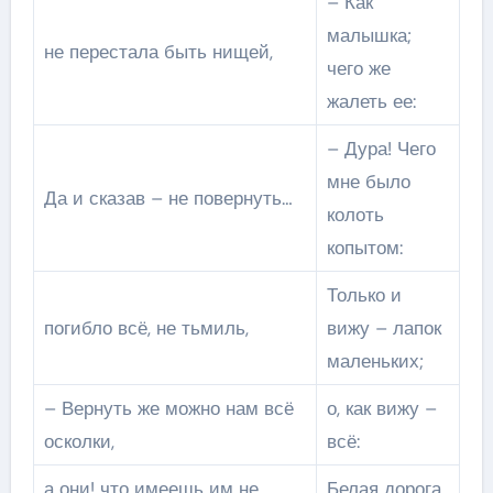
– Как
малышка;
не перестала быть нищей,
чего же
жалеть ее:
– Дура! Чего
мне было
Да и сказав – не повернуть…
колоть
копытом:
Только и
погибло всё, не тьмиль,
вижу – лапок
маленьких;
– Вернуть же можно нам всё
о, как вижу –
осколки,
всё:
а они! что имеешь им не
Белая дорога,