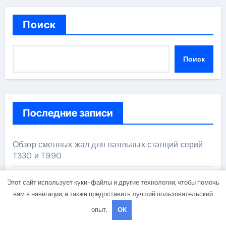
Поиск
Поиск
Последние записи
Обзор сменных жал для паяльных станций серий
T330 и T990
Прошивные базальтовые маты с сертификатом
Этот сайт использует куки-файлы и другие технологии, чтобы помочь
негорючести
вам в навигации, а также предоставить лучший пользовательский
опыт.
OK
Освоение современных профессий в онлайн-