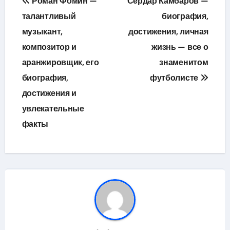
Роман Фомин —
Сердар Камбаров —
по
талантливый
биография,
музыкант,
достижения, личная
записям
композитор и
жизнь — все о
аранжировщик, его
знаменитом
биография,
футболисте
достижения и
увлекательные
факты