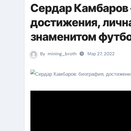
Сердар Камбаров 
достижения, личн
знаменитом футб
By
mining_broth
Мар 27, 2022