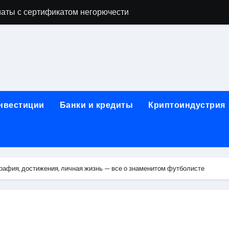
аты с сертификатом негорючести
офессий в онлайн-формате
родок и направляющих для конвейерных лент
ки, мебельного щита, фанеры, шпона и паркетной химии в 
атических лотков для хранения электронных компонентов
инвестиции
Банки и кредиты
Криптоиндустрия
ок из Китая в Казахстан: маршруты, таможенные процедуры
я, этапы строительства, проверка застройщика и сценарии
иртуальных платежных карт без верификации и банковского
рафия, достижения, личная жизнь — все о знаменитом футболисте
 справочная информация о сельскохозяйственных предпри
яльных станций серий T330 и T990