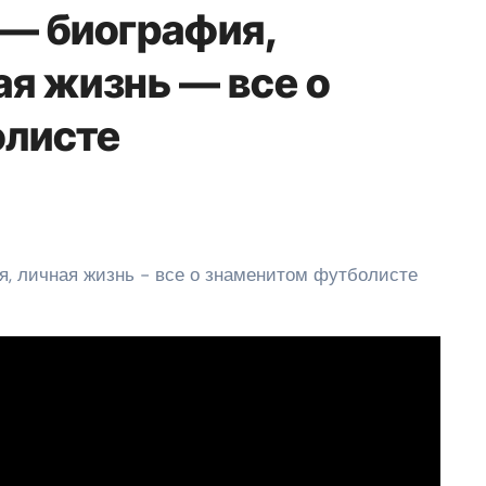
— биография,
ая жизнь — все о
олисте