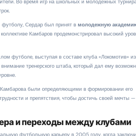
ители. Во время игр на школьных и молодежных турнир
рок.
и футболу, Сердар был принят в
молодежную академи
м коллективе Камбаров продемонстрировал высокий уро
лом футболе, выступая в составе клуба «Локомотив» из
и внимание тренерского штаба, который дал ему возможн
уровне.
а Камбарова были определяющими в формировании его
 трудности и препятствия, чтобы достичь своей мечты —
ера и переходы между клубами
льную футбольную карьеру в 2005 году, когда заключ