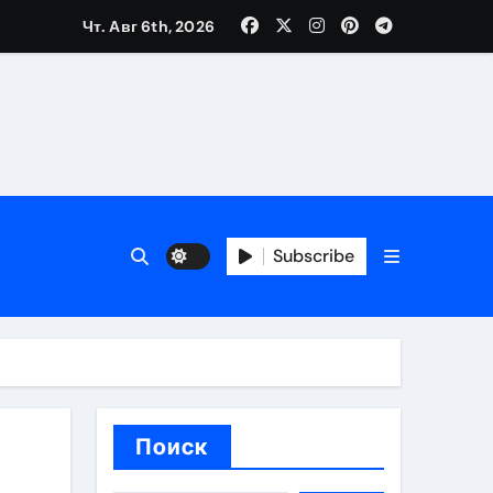
Чт. Авг 6th, 2026
каталоге
 и сроки
Subscribe
 оформления сделки
 участия с пополнением стейблкоином
ятиях
Поиск