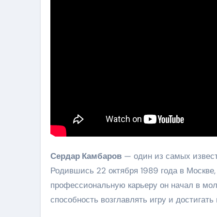
Сердар Камбаров
— один из самых извест
Родившись 22 октября 1989 года в Москве,
профессиональную карьеру он начал в мол
способность возглавлять игру и достигать 