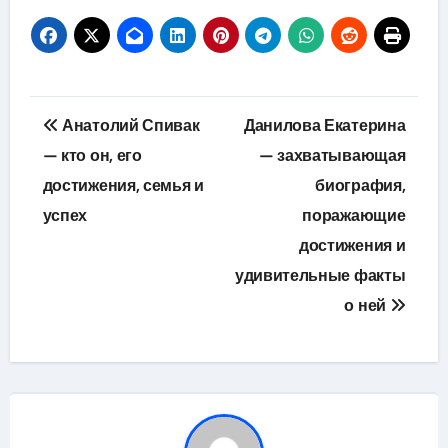
Навигация
Анатолий Спивак
Данилова Екатерина
по
— кто он, его
— захватывающая
достижения, семья и
биография,
записям
успех
поражающие
достижения и
удивительные факты
о ней