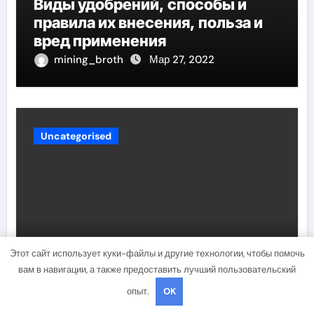
Виды удобрений, способы и
правила их внесения, польза и
вред применения
mining_broth
Мар 27, 2022
Uncategorised
Этот сайт использует куки-файлы и другие технологии, чтобы помочь
Жизнь и карьера актера Шайа
вам в навигации, а также предоставить лучший пользовательский
Лабафа — его биография,
опыт.
OK
фильмография и личная жизнь