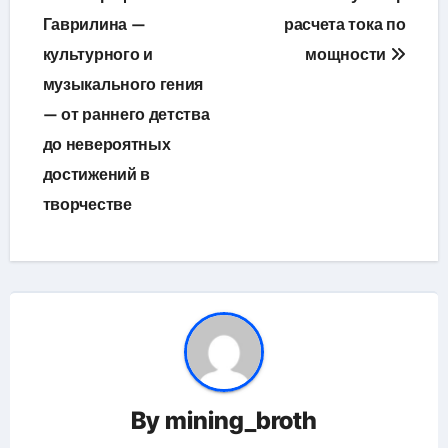
по
Гаврилина —
расчета тока по
культурного и
мощности
записям
музыкального гения
— от раннего детства
до невероятных
достижений в
творчестве
By
mining_broth