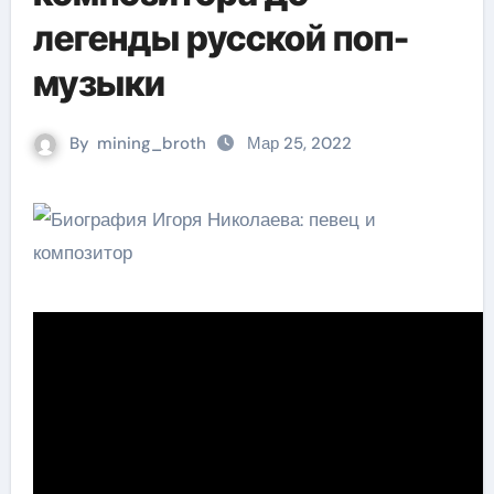
легенды русской поп-
музыки
By
mining_broth
Мар 25, 2022