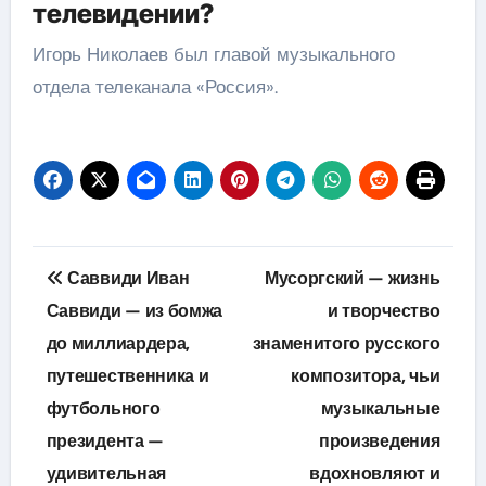
телевидении?
Игорь Николаев был главой музыкального
отдела телеканала «Россия».
Навигация
Саввиди Иван
Мусоргский — жизнь
по
Саввиди — из бомжа
и творчество
до миллиардера,
знаменитого русского
записям
путешественника и
композитора, чьи
футбольного
музыкальные
президента —
произведения
удивительная
вдохновляют и