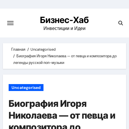
Skip
to
Бизнес-Хаб
content
Инвестиции и Идеи
Главная
Uncategorised
Биография Игоря Николаева — от певца и композитора до
легенды русской поп-музыки
Uncategorised
Биография Игоря
Николаева — от певца и
композитора до