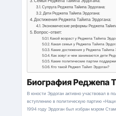
Семья Реджепа Тайипа Эрдогана:
Супруга Реджепа Тайипа Эрдогана:
Дети Реджепа Тайипа Эрдогана:
Достижения Реджепа Тайипа Эрдогана:
Экономические реформы Реджепа Тайипа
Вопрос-ответ:
Какой возраст у Реджепа Тайипа Эрдо
Какая семья у Реджепа Тайипа Эрдог
Какие достижения у Реджепа Тайипа
Как зовут и чем занимаются дети Ре
Какие политические партии поддерж
Кто такой Реджеп Тайип Эрдоган?
Биография Реджепа Т
В юности Эрдоган активно участвовал в пол
вступлению в политическую партию «Нацио
1994 году Эрдоган был избран мэром Стамб