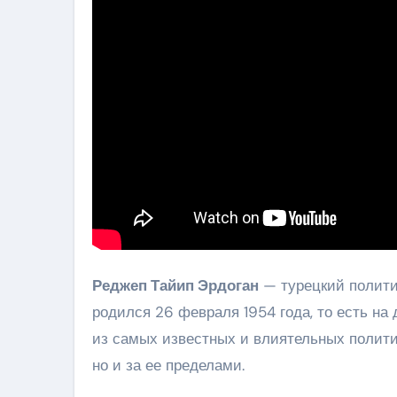
Реджеп Тайип Эрдоган
— турецкий политик
родился 26 февраля 1954 года, то есть на
из самых известных и влиятельных политик
но и за ее пределами.