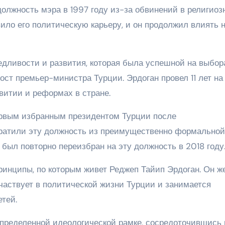
олжность мэра в 1997 году из-за обвинений в религиоз
вило его политическую карьеру, и он продолжил влиять 
едливости и развития, которая была успешной на выбор
ост премьер-министра Турции. Эрдоган провел 11 лет на
итии и реформах в стране.
ервым избранным президентом Турции после
вратили эту должность из преимущественно формальной
был повторно переизбран на эту должность в 2018 году
инципы, по которым живет Реджеп Тайип Эрдоган. Он ж
участвует в политической жизни Турции и занимается
тей.
определенной идеологической рамке, сосредоточившись 