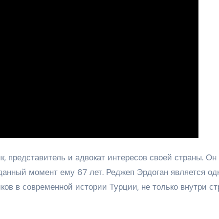
, представитель и адвокат интересов своей страны. Он
 данный момент ему 67 лет. Реджеп Эрдоган является о
ов в современной истории Турции, не только внутри ст