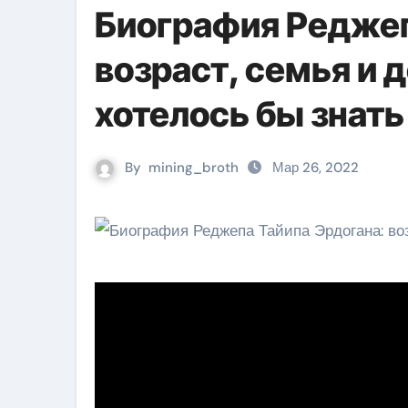
Биография Реджеп
возраст, семья и 
хотелось бы знать
By
mining_broth
Мар 26, 2022