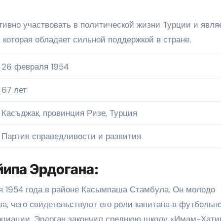
тивно участвовать в политической жизни Турции и явля
 которая обладает сильной поддержкой в стране.
26 февраля 1954
67 лет
Касъджак, провинция Ризе, Турция
Партия справедливости и развития
йипа Эрдогана:
я 1954 года в районе Касымпаша Стамбула. Он молодо
а, чего свидетельствуют его роли капитана в футбольн
оциации. Эрдоган закончил среднюю школу «Имам-Хатип