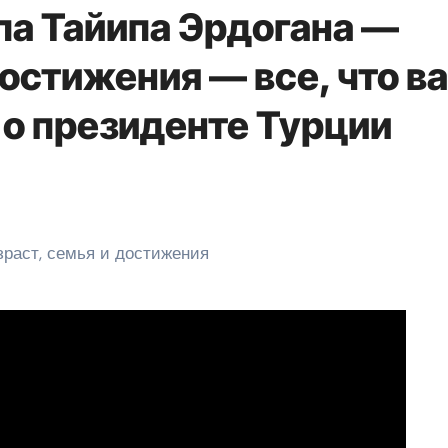
а Тайипа Эрдогана —
достижения — все, что в
 о президенте Турции