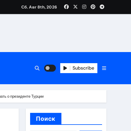
Сб. Авг 8th, 2026
каталоге
 и сроки
Subscribe
 оформления сделки
 участия с пополнением стейблкоином
нать о президенте Турции
ятиях
Поиск