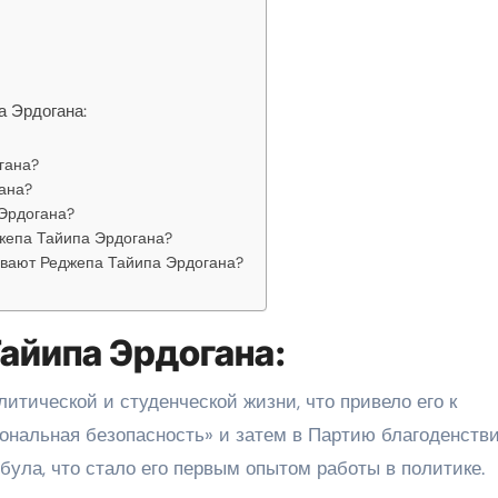
 Эрдогана:
гана?
ана?
 Эрдогана?
джепа Тайипа Эрдогана?
ивают Реджепа Тайипа Эрдогана?
айипа Эрдогана:
итической и студенческой жизни, что привело его к
нальная безопасность» и затем в Партию благоденстви
ула, что стало его первым опытом работы в политике.