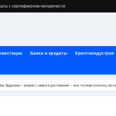
аты с сертификатом негорючести
офессий в онлайн-формате
родок и направляющих для конвейерных лент
ки, мебельного щита, фанеры, шпона и паркетной химии в 
атических лотков для хранения электронных компонентов
инвестиции
Банки и кредиты
Криптоиндустрия
ок из Китая в Казахстан: маршруты, таможенные процедуры
я, этапы строительства, проверка застройщика и сценарии
иртуальных платежных карт без верификации и банковского
а Эрдогана — возраст, семья и достижения — все, что вам хотелось бы з
 справочная информация о сельскохозяйственных предпри
яльных станций серий T330 и T990