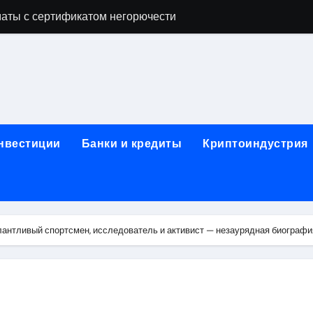
аты с сертификатом негорючести
офессий в онлайн-формате
родок и направляющих для конвейерных лент
ки, мебельного щита, фанеры, шпона и паркетной химии в 
атических лотков для хранения электронных компонентов
инвестиции
Банки и кредиты
Криптоиндустрия
ок из Китая в Казахстан: маршруты, таможенные процедуры
я, этапы строительства, проверка застройщика и сценарии
иртуальных платежных карт без верификации и банковского
антливый спортсмен, исследователь и активист — незаурядная биограф
 справочная информация о сельскохозяйственных предпри
яльных станций серий T330 и T990