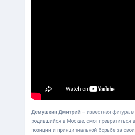
Демушкин Дмитрий
– известная фигура в
родившийся в Москве, смог превратиться 
позиции и принципиальной борьбе за сво