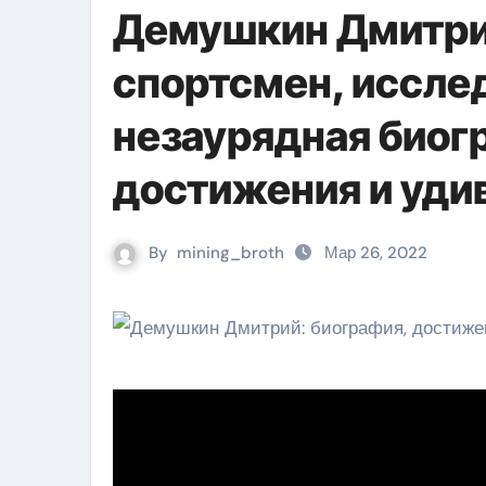
Демушкин Дмитри
спортсмен, иссле
незаурядная биог
достижения и уди
By
mining_broth
Мар 26, 2022