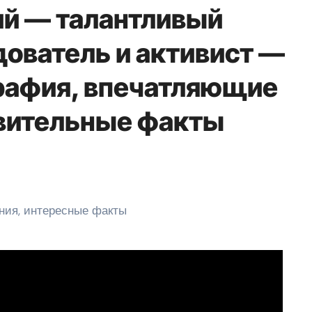
й — талантливый
дователь и активист —
рафия, впечатляющие
вительные факты