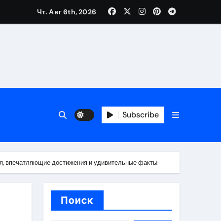
Чт. Авг 6th, 2026
каталоге
 и сроки
Subscribe
 оформления сделки
 участия с пополнением стейблкоином
ия, впечатляющие достижения и удивительные факты
ятиях
Поиск