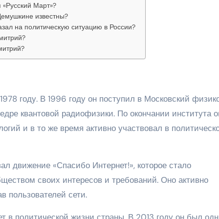
 «Русский Март»?
Демушкине известны?
зал на политическую ситуацию в России?
митрий?
митрий?
978 году. В 1996 году он поступил в Московский физик
федре квантовой радиофизики. По окончании института о
огий и в то же время активно участвовал в политическ
л движение «Спасибо Интернет!», которое стало
ществом своих интересов и требований. Оно активно
ав пользователей сети.
т в политической жизни страны. В 2013 году он был од