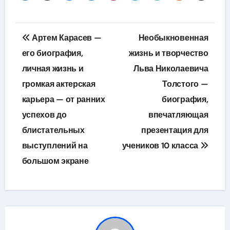
Навигация
Артем Карасев —
Необыкновенная
по
его биография,
жизнь и творчество
личная жизнь и
Льва Николаевича
записям
громкая актерская
Толстого —
карьера — от ранних
биография,
успехов до
впечатляющая
блистательных
презентация для
выступлений на
учеников 10 класса
большом экране