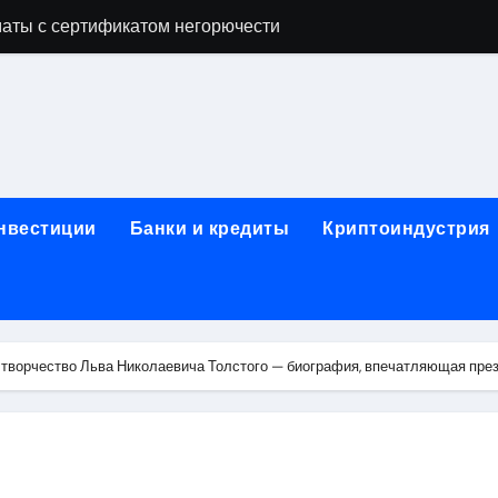
аты с сертификатом негорючести
офессий в онлайн-формате
родок и направляющих для конвейерных лент
ки, мебельного щита, фанеры, шпона и паркетной химии в 
атических лотков для хранения электронных компонентов
инвестиции
Банки и кредиты
Криптоиндустрия
ок из Китая в Казахстан: маршруты, таможенные процедуры
я, этапы строительства, проверка застройщика и сценарии
иртуальных платежных карт без верификации и банковского
 творчество Льва Николаевича Толстого — биография, впечатляющая през
 справочная информация о сельскохозяйственных предпри
яльных станций серий T330 и T990