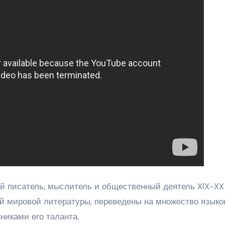
й писатель, мыслитель и общественный деятель XIX-XX
ой мировой литературы, переведены на множество языко
никами его таланта.