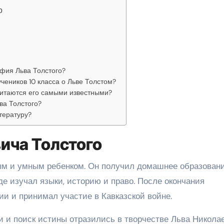
о
фия Льва Толстого?
чеников 10 класса о Льве Толстом?
читаются его самыми известными?
ва Толстого?
тературу?
ича Толстого
ым и умным ребенком. Он получил домашнее образован
де изучал языки, историю и право. После окончания
ии и принимал участие в Кавказской войне.
и поиск истины отразились в творчестве Льва Николае