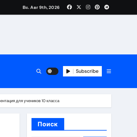
Вс. Авг 9th, 2026
каталоге
 и сроки
Subscribe
 оформления сделки
 участия с пополнением стейблкоином
ентация для учеников 10 класса
ятиях
Поиск