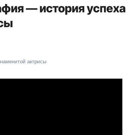
афия — история успеха
сы