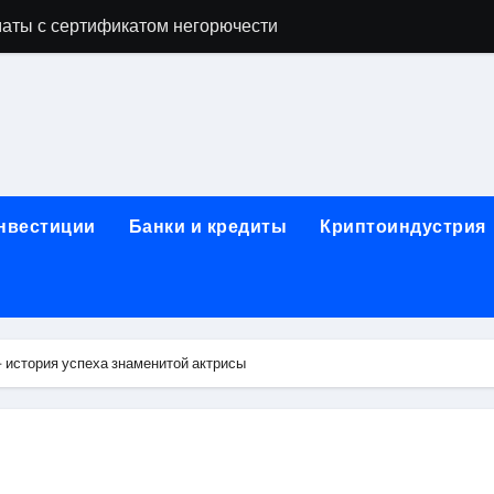
аты с сертификатом негорючести
офессий в онлайн-формате
родок и направляющих для конвейерных лент
ки, мебельного щита, фанеры, шпона и паркетной химии в 
атических лотков для хранения электронных компонентов
инвестиции
Банки и кредиты
Криптоиндустрия
ок из Китая в Казахстан: маршруты, таможенные процедуры
я, этапы строительства, проверка застройщика и сценарии
иртуальных платежных карт без верификации и банковского
 история успеха знаменитой актрисы
 справочная информация о сельскохозяйственных предпри
яльных станций серий T330 и T990