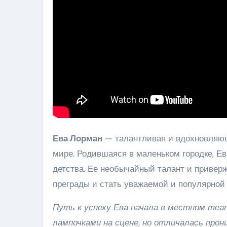
Ева Лорман
— талантливая и вдохновляюща
мире. Родившаяся в маленьком городке, Е
детства. Ее необычайный талант и привер
преграды и стать уважаемой и популярной
Путь к успеху Ева начала в местном теат
лампочками на сцене, но отличалась прон