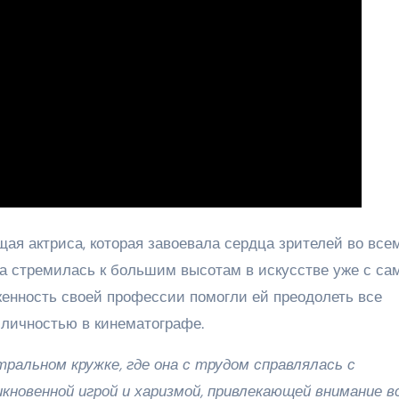
я актриса, которая завоевала сердца зрителей во все
ва стремилась к большим высотам в искусстве уже с са
женность своей профессии помогли ей преодолеть все
 личностью в кинематографе.
ральном кружке, где она с трудом справлялась с
икновенной игрой и харизмой, привлекающей внимание в