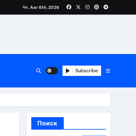
Чт. Авг 6th, 2026
каталоге
 и сроки
Subscribe
 оформления сделки
 участия с пополнением стейблкоином
ятиях
Поиск