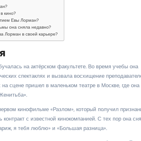
ман?
в кино?
стием Евы Лорман?
льмы она сняла недавно?
ва Лорман в своей карьере?
я
бучалась на актёрском факультете. Во время учебы она
нческих спектаклях и вызвала восхищение преподавател
 на сцене пришел в маленьком театре в Москве, где она
Женитьба».
первом кинофильме «Разлом», который получил признан
 контракт с известной кинокомпанией. С тех пор она сн
риж, я тебя люблю» и «Большая разница».