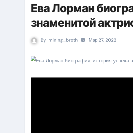
Ева Лорман биогр
знаменитой актри
By
mining_broth
Мар 27, 2022