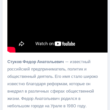
Стуков Федор Анатольевич
— известный
российский предприниматель, политик и
общественный деятель. Его имя стало широко
известно благодаря реформам, которые он
внедрил в различных сферах общественной
жизни. Федор Анатольевич родился в
небольшом городе на Урале в 1980 году.