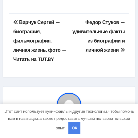
Навигация
Варчук Сергей —
Федор Стуков —
по
биография,
удивительные факты
фильмография,
из биографии и
записям
личная жизнь, фото —
личной жизни
Читать на TUT.BY
Этот сайт использует куки-файлы и другие технологии, чтобы помочь
вам в навигации, а также предоставить лучший пользовательский
By
mining_broth
опыт.
OK