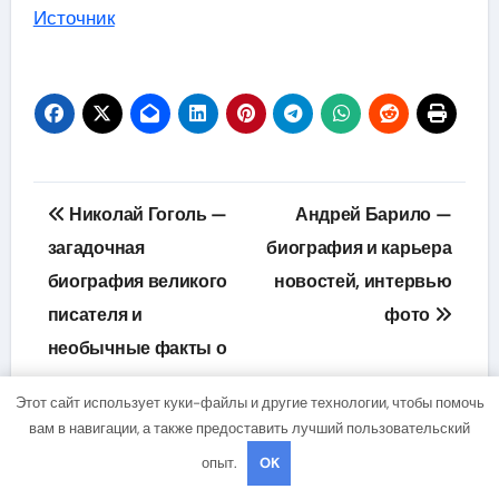
Источник
Навигация
Николай Гоголь —
Андрей Барило —
по
загадочная
биография и карьера
биография великого
новостей, интервью
записям
писателя и
фото
необычные факты о
его жизни
Этот сайт использует куки-файлы и другие технологии, чтобы помочь
вам в навигации, а также предоставить лучший пользовательский
опыт.
OK