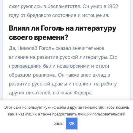
сжег рукопись в беспамятстве. Он умер в 1852
году от бредового состояния и истощения.
Влиял ли Гоголь на литературу
своего времени?
Да, Николай Гоголь оказал значительное
влияние на развитие русской литературы. Его
произведения были новаторскими и стали
образцом реализма. Он также внес вклад в
развитие русской драмы и повлиял на работу
других писателей, включая Федора
Достоевского. Гоголь был часто критикован за
Этот сайт использует куки-файлы и другие технологии, чтобы помочь
свою уникальную стилистику и мистические
вам в навигации, а также предоставить лучший пользовательский
темы, но его работы остаются важными и
опыт.
OK
восхищают читателей по сей день.