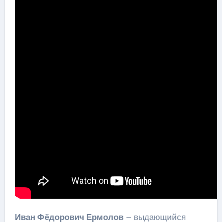
Иван Фёдорович Ермолов
– выдающийся