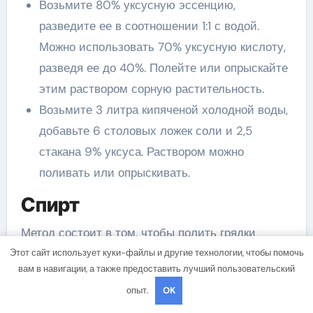
Возьмите 80% уксусную эссенцию,
разведите ее в соотношении 1:1 с водой.
Можно использовать 70% уксусную кислоту,
разведя ее до 40%. Полейте или опрыскайте
этим раствором сорную растительность.
Возьмите 3 литра кипяченой холодной воды,
добавьте 6 столовых ложек соли и 2,5
стакана 9% уксуса. Раствором можно
поливать или опрыскивать.
Спирт
Метод состоит в том, чтобы полить грядки
раствором алкоголя и воды за месяц до
Этот сайт использует куки-файлы и другие технологии, чтобы помочь
вам в навигации, а также предоставить лучший пользовательский
предполагаемого посева. Состав спровоцирует
опыт.
OK
бурный рост сорных трав, а через некоторое