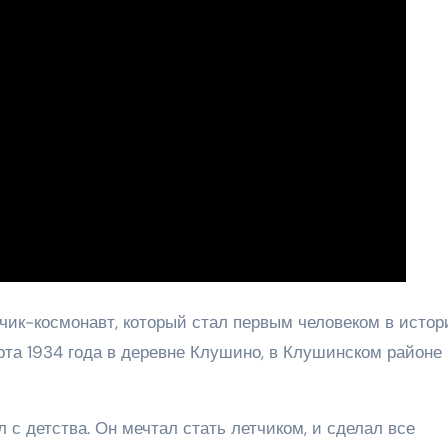
чик-космонавт, который стал первым человеком в истор
рта 1934 года в деревне Клушино, в Клушинском районе
 детства. Он мечтал стать летчиком, и сделал все