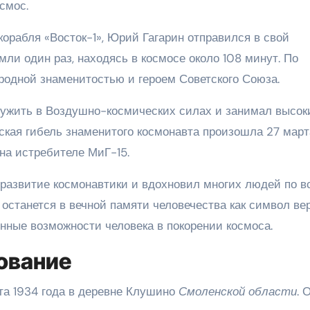
смос.
о корабля «Восток-1», Юрий Гагарин отправился в свой
мли один раз, находясь в космосе около 108 минут. По
одной знаменитостью и героем Советского Союза.
ужить в Воздушно-космических силах и занимал высок
еская гибель знаменитого космонавта произошла 27 март
 на истребителе МиГ-15.
 развитие космонавтики и вдохновил многих людей по в
 останется в вечной памяти человечества как символ ве
нные возможности человека в покорении космоса.
ование
а 1934 года в деревне Клушино
Смоленской области
. 