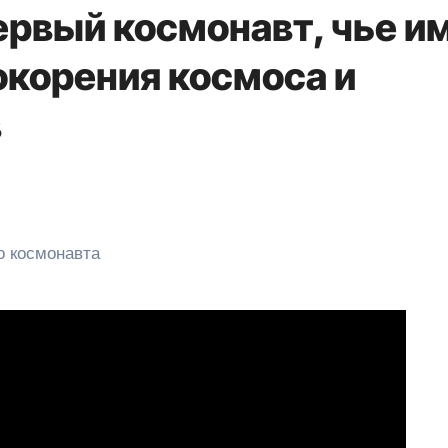
ервый космонавт, чье и
окорения космоса и
в