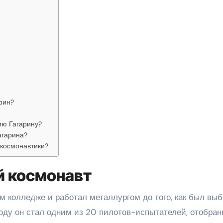
рин?
ию Гагарину?
агарина?
 космонавтики?
й космонавт
м колледже и работал металлургом до того, как был выб
году он стал одним из 20 пилотов-испытателей, отобра