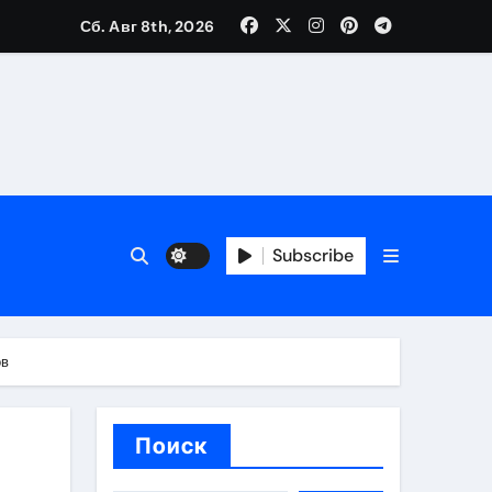
Сб. Авг 8th, 2026
каталоге
 и сроки
Subscribe
 оформления сделки
 участия с пополнением стейблкоином
ов
ятиях
Поиск