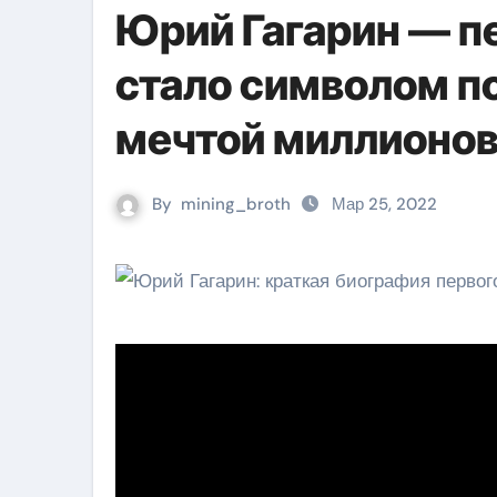
Юрий Гагарин — п
стало символом п
мечтой миллионо
By
mining_broth
Мар 25, 2022