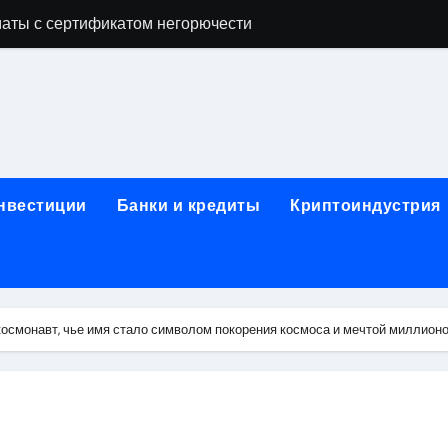
аты с сертификатом негорючести
офессий в онлайн-формате
родок и направляющих для конвейерных лент
ки, мебельного щита, фанеры, шпона и паркетной химии в 
атических лотков для хранения электронных компонентов
инвестиции
Банки и кредиты
Криптоиндустрия
ок из Китая в Казахстан: маршруты, таможенные процедуры
я, этапы строительства, проверка застройщика и сценарии
иртуальных платежных карт без верификации и банковского
осмонавт, чье имя стало символом покорения космоса и мечтой миллион
 справочная информация о сельскохозяйственных предпри
яльных станций серий T330 и T990