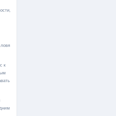
ости,
 ловя
с к
ным
авать
и
одним