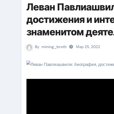
Леван Павлиашвил
достижения и инт
знаменитом деяте
By
mining_broth
Мар 25, 2022