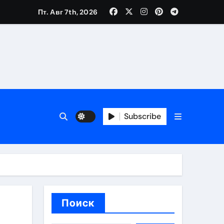
Пт. Авг 7th, 2026
каталоге
 и сроки
Subscribe
 оформления сделки
 участия с пополнением стейблкоином
ятиях
Поиск