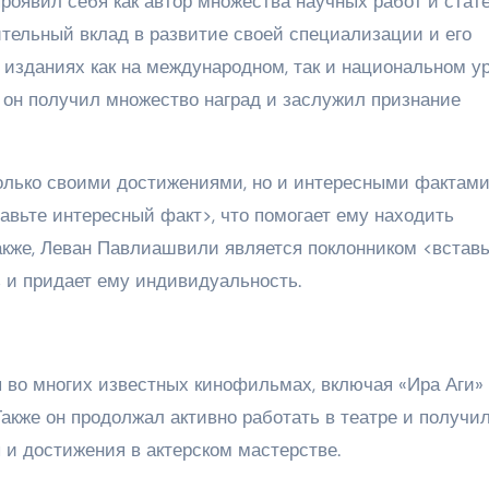
оявил себя как автор множества научных работ и стате
ительный вклад в развитие своей специализации и его
изданиях как на международном, так и национальном ур
он получил множество наград и заслужил признание
олько своими достижениями, но и интересными фактами
тавьте интересный факт>, что помогает ему находить
Также, Леван Павлиашвили является поклонником <вставь
з и придает ему индивидуальность.
во многих известных кинофильмах, включая «Ира Аги»
. Также он продолжал активно работать в театре и получи
 и достижения в актерском мастерстве.