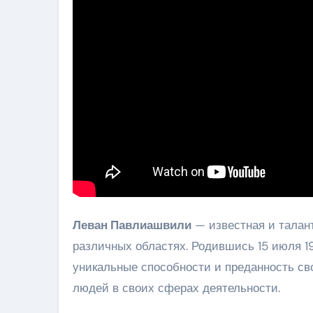
Леван Павлиашвили
— известная и талант
различных областях. Родившись 15 июля 198
уникальные способности и преданность св
людей в своих сферах деятельности.