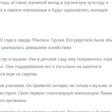
ода, оставив огромный вклад в грузинскую культуру и
тся в памяти поклонников и будут вдохновлять молодое
 года в городе Тбилиси, Грузия. Его родители были об
ь занималась домашним хозяйством.
ству и музыке. Уже в детском саду ему понравилось игра
нт. Они поддерживали его и посылали на занятия в
я игре на скрипке.
 учеником. Он проявлял интерес не только к музыке, но
 истории. Свою первую стихотворную композицию Леван
его призвание.
 известным музыкантом и певцом. Его уникальный голос