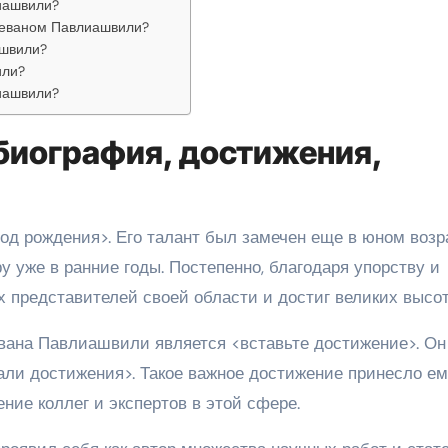
иашвили?
Леваном Павлиашвили?
ашвили?
или?
иашвили?
биография, достижения,
од рождения>. Его талант был замечен еще в юном возр
 уже в ранние годы. Постепенно, благодаря упорству и
 представителей своей области и достиг великих высот
ана Павлиашвили является <вставьте достижение>. Он
тали достижения>. Такое важное достижение принесло ем
ение коллег и экспертов в этой сфере.