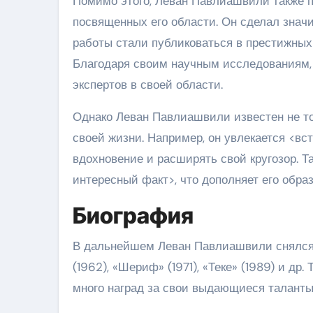
Помимо этого, Леван Павлиашвили также пр
посвященных его области. Он сделал знач
работы стали публиковаться в престижных 
Благодаря своим научным исследованиям, 
экспертов в своей области.
Однако Леван Павлиашвили известен не т
своей жизни. Например, он увлекается <вс
вдохновение и расширять свой кругозор. 
интересный факт>, что дополняет его обра
Биография
В дальнейшем Леван Павлиашвили снялся 
(1962), «Шериф» (1971), «Теке» (1989) и др
много наград за свои выдающиеся таланты