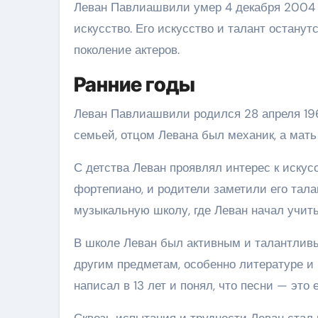
Леван Павлиашвили умер 4 декабря 2004 г
искусство. Его искусство и талант остану
поколение актеров.
Ранние годы
Леван Павлиашвили родился 28 апреля 1961
семьей, отцом Левана был механик, а мат
С детства Леван проявлял интерес к искус
фортепиано, и родители заметили его тала
музыкальную школу, где Леван начал учитьс
В школе Леван был активным и талантливым
другим предметам, особенно литературе и
написал в 13 лет и понял, что песни — это 
Сквозь испытания и трудности Леван стал