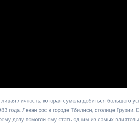
ливая личность, которая сумела добиться большого ус
3 года, Леван рос в городе Тбилиси, столице Грузии. Е
оему делу помогли ему стать одним из самых влиятель