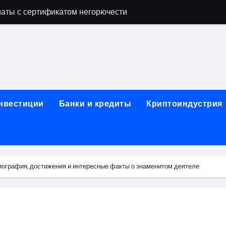
аты с сертификатом негорючести
офессий в онлайн-формате
родок и направляющих для конвейерных лент
ки, мебельного щита, фанеры, шпона и паркетной химии в 
атических лотков для хранения электронных компонентов
инвестиции
Банки и кредиты
Криптоиндустрия
ок из Китая в Казахстан: маршруты, таможенные процедуры
я, этапы строительства, проверка застройщика и сценарии
иртуальных платежных карт без верификации и банковского
ография, достижения и интересные факты о знаменитом деятеле
 справочная информация о сельскохозяйственных предпри
яльных станций серий T330 и T990