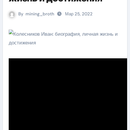
By
mining_broth
Мар 25, 2022