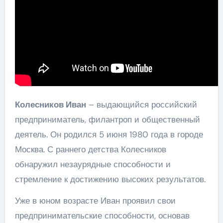
Колесников Иван
– выдающийся российский
предприниматель, филантроп и общественный
деятель. Он родился 5 июня 1980 года в городе
Москва. С раннего детства Колесников
обнаружил незаурядные способности и
стремление к достижению высоких результатов.
Уже в юном возрасте Иван проявил свои
предпринимательские способности, основав