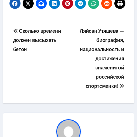
Навигация
Сколько времени
Ляйсан Утяшева —
по
должен высыхать
биография,
бетон
национальность и
записям
достижения
знаменитой
российской
спортсменки!