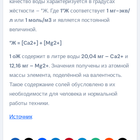
качество воды характеризуется в градусах
жёсткости – °Ж. Где
1°Ж
соответствует
1 мг-экв/
л
или
1 моль/м3
и является постоянной
величиной.
°Ж = [Са2+] + [Mg2+]
1 оЖ
содержит в литре воды
20,04 мг – Ca2+
и
12,16 мг – Mg2+
. Значения получены из атомной
массы элемента, поделённой на валентность.
Такое содержание солей обусловлено в их
необходимости для человека и нормальной
работы техники.
Источник