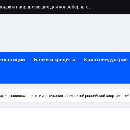
родок и направляющих для конвейерных лент
ки, мебельного щита, фанеры, шпона и паркетной химии в 
атических лотков для хранения электронных компонентов
ок из Китая в Казахстан: маршруты, таможенные процедуры
я, этапы строительства, проверка застройщика и сценарии
инвестиции
Банки и кредиты
Криптоиндустрия
иртуальных платежных карт без верификации и банковского
 справочная информация о сельскохозяйственных предпри
яльных станций серий T330 и T990
афия, национальность и достижения знаменитой российской спортсменки!