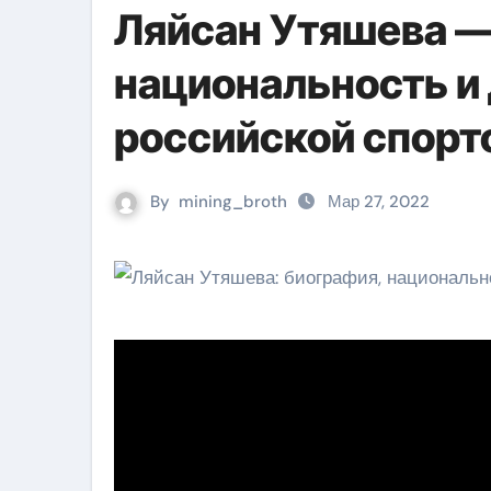
Ляйсан Утяшева —
национальность и
российской спорт
By
mining_broth
Мар 27, 2022