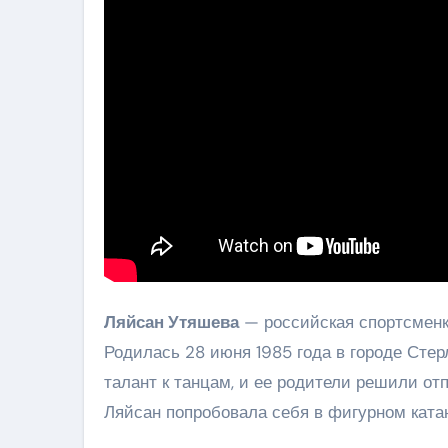
Ляйсан Утяшева
— российская спортсменка
Родилась 28 июня 1985 года в городе Стер
талант к танцам, и ее родители решили отп
Ляйсан попробовала себя в фигурном ката