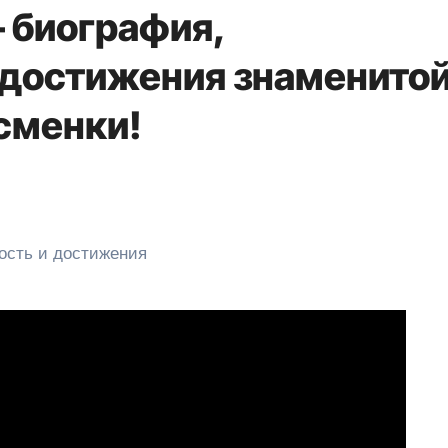
 биография,
 достижения знаменито
сменки!