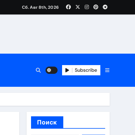
Сб. Авг 8th, 2026
каталоге
 и сроки
 оформления сделки
 участия с пополнением стейблкоином
Subscribe
ятиях
Поиск