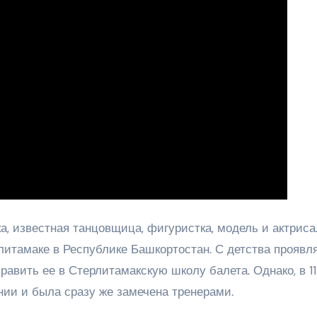
, известная танцовщица, фигуристка, модель и актриса
литамаке в Республике Башкортостан. С детства проявл
равить ее в Стерлитамакскую школу балета. Однако, в 11
нии и была сразу же замечена тренерами.