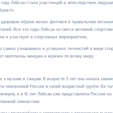
 году Ляйсан стала участницей и, впоследствии, ведущ
цев+1».
 здоровом образе жизни, фитнесе и правильном питании
елей. Все эти годы Ляйсан остается активной спортсме
ия и участвует в спортивных мероприятиях.
з самых узнаваемых и успешных личностей в мире спор
яют миллионы женщин и мужчин по всему миру.
с к музыке и танцам. В возрасте 5 лет она начала зани
ла чемпионкой России в своей возрастной группе. Ее та
енеров, и в 16 лет Ляйсан уже представляла Россию на
твенной гимнастике.
нены трудолюбием и стремлением к достижению высок