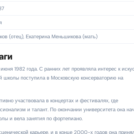
87
я
ов (отец), Екатерина Меньшикова (мать)
аги
юня 1982 года. С ранних лет проявляла интерес к иску
ей школы поступила в Московскую консерваторию на
тивно участвовала в концертах и фестивалях, где
ионализм и талант. По окончании университета она на
лы и вела занятия по фортепиано.
ценической карьере, и в конце 2000-х годов она приня