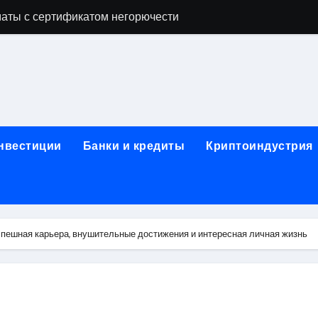
аты с сертификатом негорючести
офессий в онлайн-формате
родок и направляющих для конвейерных лент
ки, мебельного щита, фанеры, шпона и паркетной химии в 
атических лотков для хранения электронных компонентов
инвестиции
Банки и кредиты
Криптоиндустрия
ок из Китая в Казахстан: маршруты, таможенные процедуры
я, этапы строительства, проверка застройщика и сценарии
иртуальных платежных карт без верификации и банковского
пешная карьера, внушительные достижения и интересная личная жизнь
 справочная информация о сельскохозяйственных предпри
яльных станций серий T330 и T990