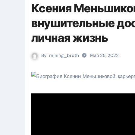
Ксения Меньшиков
внушительные дос
личная жизнь
By
mining_broth
Мар 25, 2022