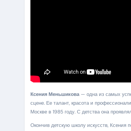
Ксения Меньшикова
— одна из самых усп
сцене. Ее талант, красота и профессионал
Москве в 1985 году. С детства она проявля
Окончив детскую школу искусств, Ксения 