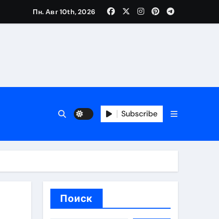
Пн. Авг 10th, 2026
каталоге
 и сроки
Subscribe
 оформления сделки
 участия с пополнением стейблкоином
ятиях
Поиск