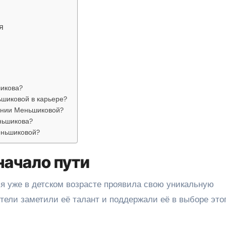
я
икова?
ьшиковой в карьере?
сении Меньшиковой?
ньшикова?
еньшиковой?
начало пути
ия уже в детском возрасте проявила свою уникальную
тели заметили её талант и поддержали её в выборе это