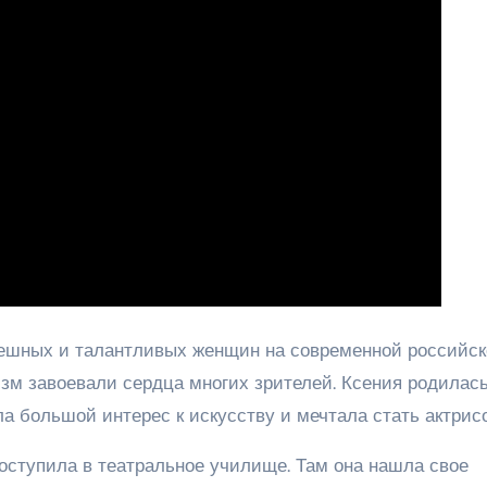
ешных и талантливых женщин на современной российск
изм завоевали сердца многих зрителей. Ксения родилась
ла большой интерес к искусству и мечтала стать актрис
поступила в театральное училище. Там она нашла свое