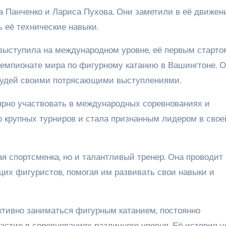
 Панченко и Лариса Пухова. Они заметили в её движен
ь её технические навыки.
выступила на международном уровне, её первым старто
емпионате мира по фигурному катанию в Вашингтоне. 
 судей своими потрясающими выступлениями.
ярно участвовать в международных соревнованиях и
о крупных турниров и стала признанным лидером в свое
я спортсменка, но и талантливый тренер. Она проводит
их фигуристов, помогая им развивать свои навыки и
ктивно заниматься фигурным катанием, постоянно
стие в соревнованиях различного уровня. Её история у