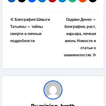
Навигация
Биография Шмыги
Озджан Дениз —
по
Татьяны — тайны
биография, рост,
смерти и личные
карьера, личная
записям
подробности
жизнь Новости и
статьи о
знаменитостях