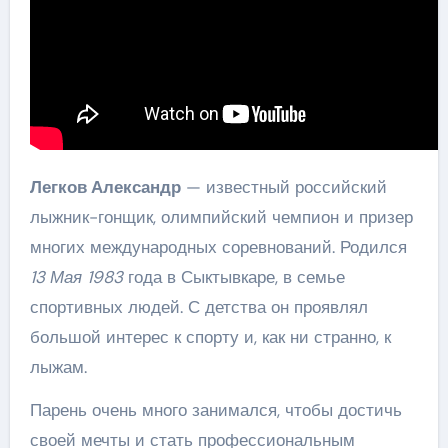
Легков Александр
— известный российский
лыжник-гонщик, олимпийский чемпион и призер
многих международных соревнований. Родился
13 Мая 1983
года в Сыктывкаре, в семье
спортивных людей. С детства он проявлял
большой интерес к спорту и, как ни странно, к
лыжам.
Парень очень много занимался, чтобы достичь
своей мечты и стать профессиональным