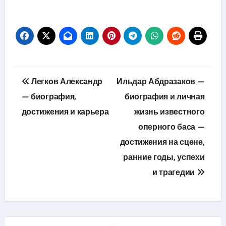
Навигация
Легков Александр
Ильдар Абдразаков —
по
— биография,
биография и личная
достижения и карьера
жизнь известного
записям
оперного баса —
достижения на сцене,
ранние годы, успехи
и трагедии