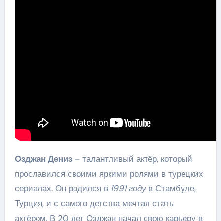
Озджан Дениз
– талантливый актёр, который
прославился своими яркими ролями в турецких
сериалах. Он родился в
1991 году
в Стамбуле,
Турция, и с самого детства мечтал стать
актёром. В 20 лет Озджан начал свою карьеру в