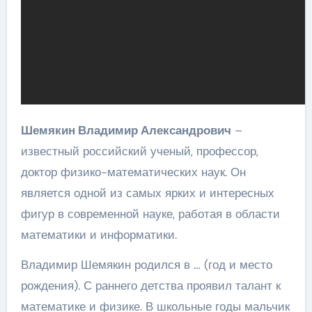
Шемякин Владимир Александрович
–
известный российский ученый, профессор,
доктор физико-математических наук. Он
является одной из самых ярких и интересных
фигур в современной науке, работая в области
математики и информатики.
Владимир Шемякин родился в … (год и место
рождения). С раннего детства проявил талант к
математике и физике. В школьные годы мальчик