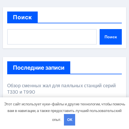
Поиск
Поиск
Последние записи
Обзор сменных жал для паяльных станций серий
T330 и T990
Этот сайт использует куки-файлы и другие технологии, чтобы помочь
Прошивные базальтовые маты с сертификатом
вам в навигации, а также предоставить лучший пользовательский
негорючести
опыт.
OK
Освоение современных профессий в онлайн-